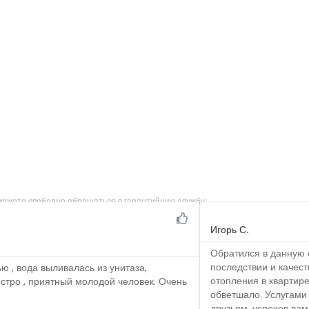
 можете свободно обращаться в гарантийную службу.
Игорь С.
Обратился в данную 
последствии и качес
 , вода выливалась из унитаза,
отопления в квартире
стро , приятный молодой человек. Очень
обветшало. Услугами
друзьям, успехов ва