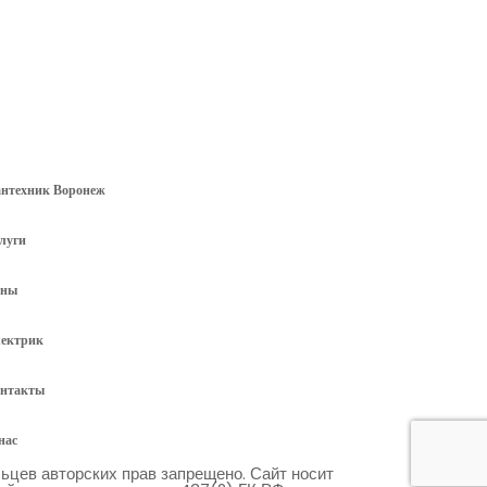
нтехник Воронеж
луги
ены
ектрик
нтакты
нас
ьцев авторских прав запрещено. Сайт носит