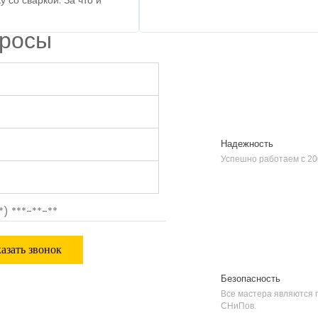
Скорость
Работаем быстро, не ра
просы
Надежность
Успешно работаем с 20
Безопасность
Все мастера являются
СНиПов.