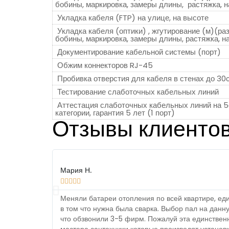
бобины, маркировка, замеры длины, растяжка, н
Укладка кабеля (FTP) на улице, на высоте
Укладка кабеля (оптики) , жгутирование (м)(ра
бобины, маркировка, замеры длины, растяжка, н
Документирование кабельной системы (порт)
Обжим коннекторов RJ-45
Пробивка отверстия для кабеля в стенах до 30
Тестирование слаботочных кабельных линий
Аттестация слаботочных кабельных линий на 5
категории, гарантия 5 лет (1 порт)
Отзывы клиенто
Мария Н.





Меняли батареи отопления по всей квартире, е
в том что нужна была сварка. Выбор пал на данн
что обзвонили 3-5 фирм. Пожалуй эта единствен
мастера сантехники которые производят установку