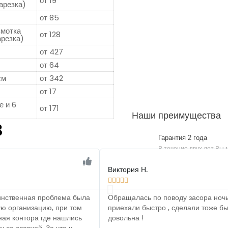
от 19
арезка)
от 85
змотка
от 128
арезка)
от 427
от 64
см
от 342
от 17
е и 6
от 171
Наши преимущества
в
Гарантия 2 года
В течение двух лет Вы
Виктория Н.





динственная проблема была
Обращалась по поводу засора ночью
ую организацию, при том
приехали быстро , сделали тоже бы
ная контора где нашлись
довольна !
 со сваркой. За что и