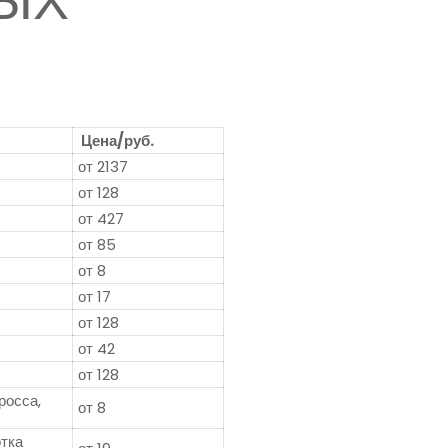
ЫХ
Цена/руб.
от 2137
от 128
от 427
от 85
от 8
от 17
от 128
от 42
от 128
росса,
от 8
отка